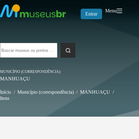
Pular
para
Menu
o
Entrar
conteúdo
Sem
resultados
MUNICÍPIO (CORRESPONDÊNCIA)
MANHUAÇU
Início
/
Município (correspondência)
/
MANHUAÇU
/
Itens