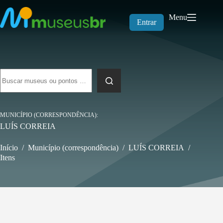
Pular
para
Menu
o
Entrar
conteúdo
Sem
resultados
MUNICÍPIO (CORRESPONDÊNCIA)
LUÍS CORREIA
Início
/
Município (correspondência)
/
LUÍS CORREIA
/
Itens