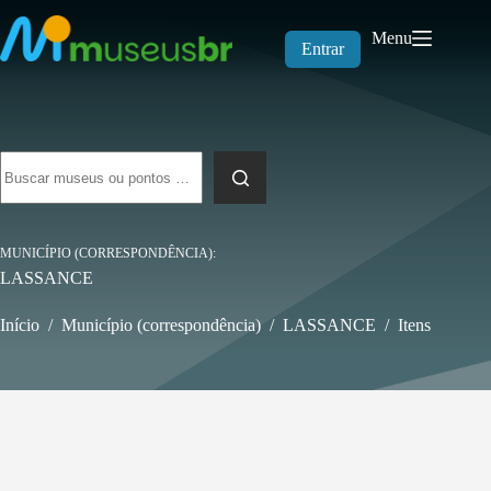
Pular
para
Menu
o
Entrar
conteúdo
Sem
resultados
MUNICÍPIO (CORRESPONDÊNCIA)
LASSANCE
Início
/
Município (correspondência)
/
LASSANCE
/
Itens