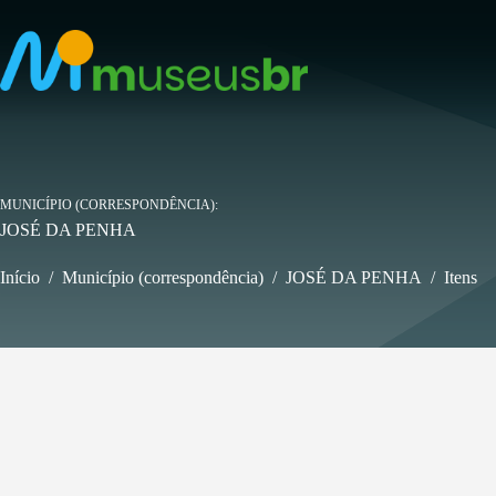
Pular
para
o
conteúdo
MUNICÍPIO (CORRESPONDÊNCIA)
JOSÉ DA PENHA
Início
/
Município (correspondência)
/
JOSÉ DA PENHA
/
Itens