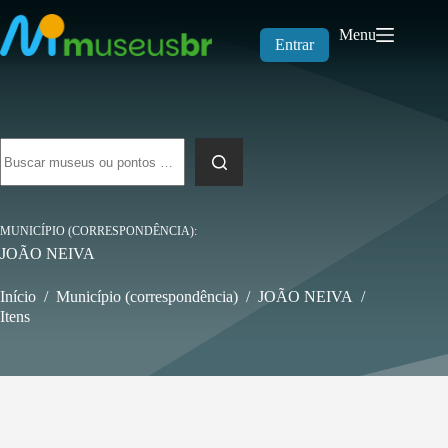
Pular
para
Menu
o
Entrar
conteúdo
Sem
resultados
MUNICÍPIO (CORRESPONDÊNCIA)
JOÃO NEIVA
Início
/
Município (correspondência)
/
JOÃO NEIVA
/
Itens