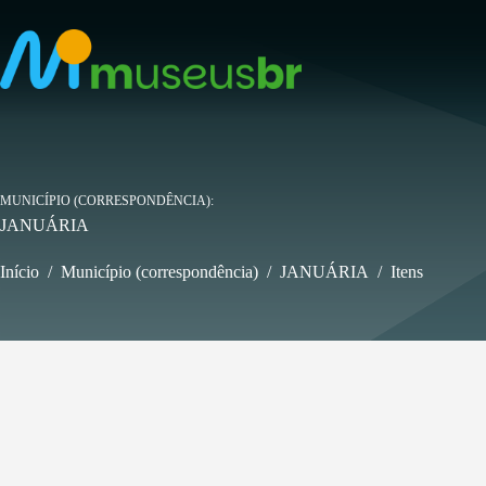
Pular
para
o
conteúdo
MUNICÍPIO (CORRESPONDÊNCIA)
JANUÁRIA
Início
/
Município (correspondência)
/
JANUÁRIA
/
Itens