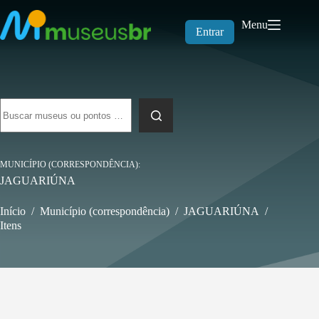
Pular
para
Menu
o
Entrar
conteúdo
Sem
resultados
MUNICÍPIO (CORRESPONDÊNCIA)
JAGUARIÚNA
Início
/
Município (correspondência)
/
JAGUARIÚNA
/
Itens