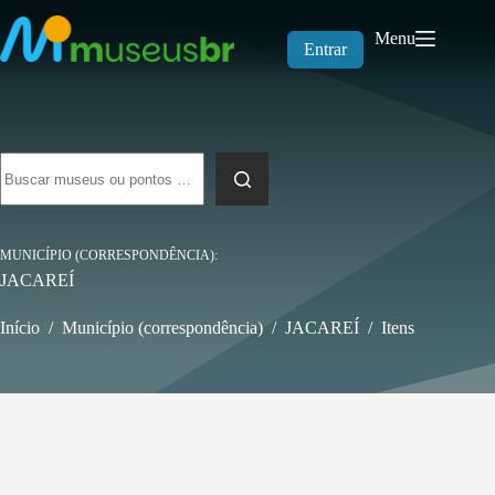
Pular
para
Menu
o
Entrar
conteúdo
Sem
resultados
MUNICÍPIO (CORRESPONDÊNCIA)
JACAREÍ
Início
/
Município (correspondência)
/
JACAREÍ
/
Itens