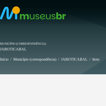
Pular
para
o
conteúdo
MUNICÍPIO (CORRESPONDÊNCIA)
JABOTICABAL
Início
/
Município (correspondência)
/
JABOTICABAL
/
Itens