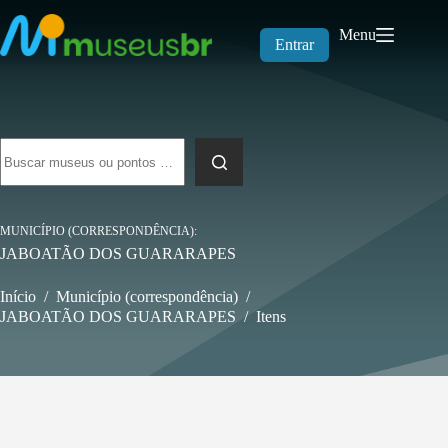
Pular
para
Menu
o
Entrar
conteúdo
Sem
resultados
MUNICÍPIO (CORRESPONDÊNCIA)
JABOATÃO DOS GUARARAPES
Início
/
Município (correspondência)
/
JABOATÃO DOS GUARARAPES
/
Itens