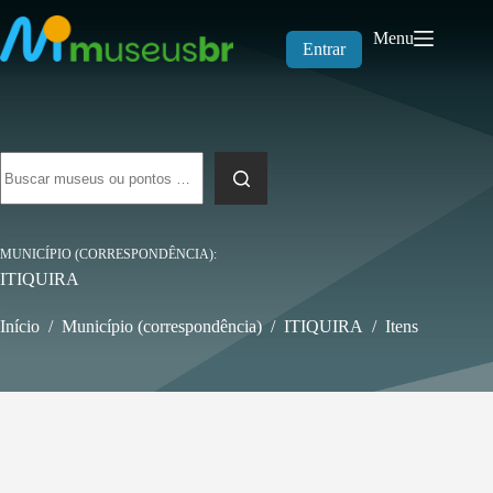
Pular
para
Menu
o
Entrar
conteúdo
Sem
resultados
MUNICÍPIO (CORRESPONDÊNCIA)
ITIQUIRA
Início
/
Município (correspondência)
/
ITIQUIRA
/
Itens