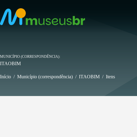
Pular
para
o
conteúdo
MUNICÍPIO (CORRESPONDÊNCIA)
ITAOBIM
Início
/
Município (correspondência)
/
ITAOBIM
/
Itens