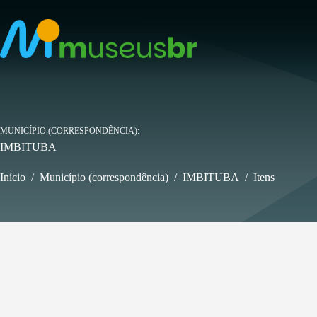
Pular
para
o
conteúdo
MUNICÍPIO (CORRESPONDÊNCIA)
IMBITUBA
Início
/
Município (correspondência)
/
IMBITUBA
/
Itens