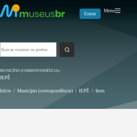
Pular
para
Menu
o
Entrar
conteúdo
Sem
resultados
MUNICÍPIO (CORRESPONDÊNCIA)
IEPÊ
Início
/
Município (correspondência)
/
IEPÊ
/
Itens