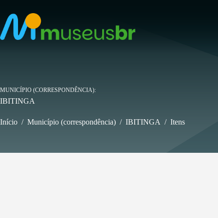
Pular
para
o
conteúdo
MUNICÍPIO (CORRESPONDÊNCIA)
IBITINGA
Início
/
Município (correspondência)
/
IBITINGA
/
Itens