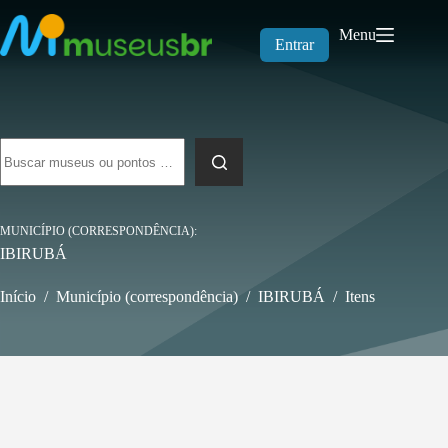
Pular
para
Menu
o
Entrar
conteúdo
Sem
resultados
MUNICÍPIO (CORRESPONDÊNCIA)
IBIRUBÁ
Início
/
Município (correspondência)
/
IBIRUBÁ
/
Itens