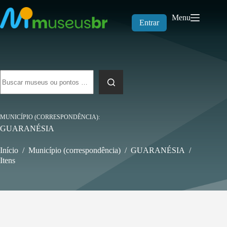
Pular
para
Menu
o
Entrar
conteúdo
Sem
resultados
MUNICÍPIO (CORRESPONDÊNCIA)
GUARANÉSIA
Início
/
Município (correspondência)
/
GUARANÉSIA
/
Itens