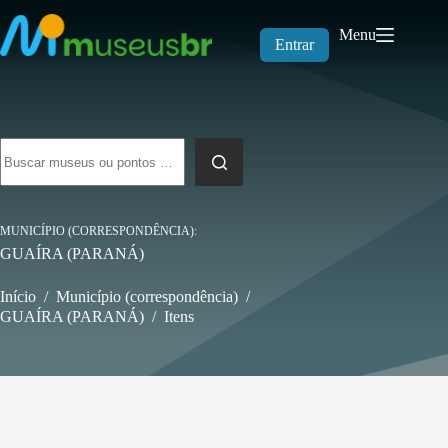
Pular
para
Menu
o
Entrar
conteúdo
Sem
resultados
MUNICÍPIO (CORRESPONDÊNCIA)
GUAÍRA (PARANÁ)
Início
/
Município (correspondência)
/
GUAÍRA (PARANÁ)
/
Itens