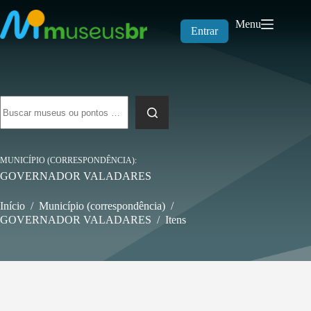
Pular
para
Menu
o
Entrar
conteúdo
Sem
resultados
MUNICÍPIO (CORRESPONDÊNCIA)
GOVERNADOR VALADARES
Início
/
Município (correspondência)
/
GOVERNADOR VALADARES
/
Itens