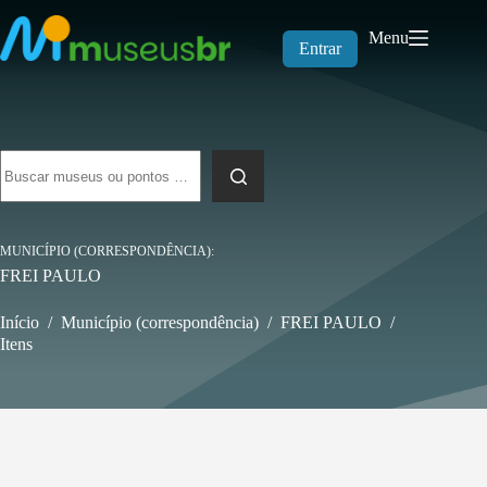
Pular
para
Menu
o
Entrar
conteúdo
Sem
resultados
MUNICÍPIO (CORRESPONDÊNCIA)
FREI PAULO
Início
/
Município (correspondência)
/
FREI PAULO
/
Itens