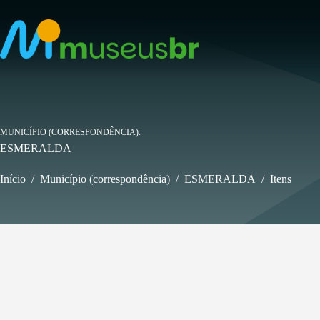
Pular
para
o
conteúdo
MUNICÍPIO (CORRESPONDÊNCIA)
ESMERALDA
Início
/
Município (correspondência)
/
ESMERALDA
/
Itens