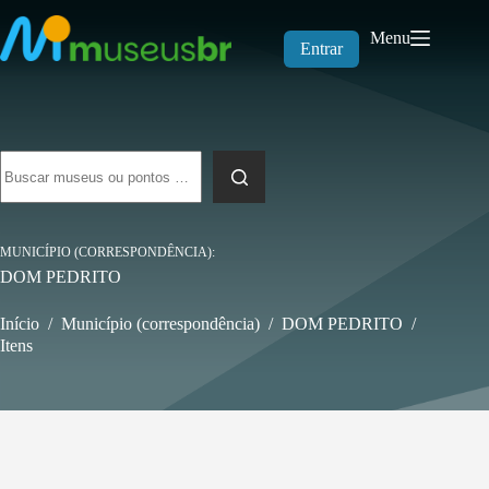
Pular
para
Menu
o
Entrar
conteúdo
Sem
resultados
MUNICÍPIO (CORRESPONDÊNCIA)
DOM PEDRITO
Início
/
Município (correspondência)
/
DOM PEDRITO
/
Itens