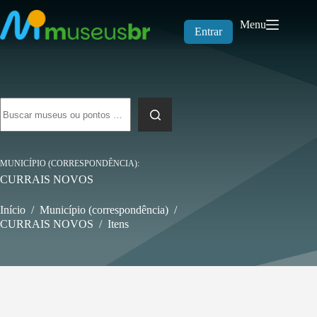
Pular
para
Menu
o
Entrar
conteúdo
Sem
resultados
MUNICÍPIO (CORRESPONDÊNCIA)
CURRAIS NOVOS
Início
/
Município (correspondência)
/
CURRAIS NOVOS
/
Itens