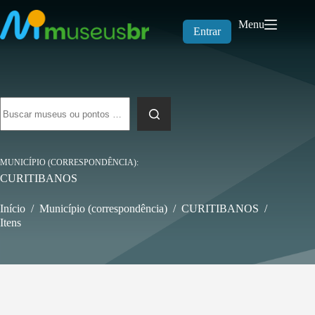
Pular
para
Menu
o
Entrar
conteúdo
Sem
resultados
MUNICÍPIO (CORRESPONDÊNCIA)
CURITIBANOS
Início
/
Município (correspondência)
/
CURITIBANOS
/
Itens