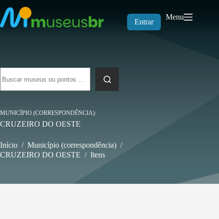
Pular
para
Menu
o
Entrar
conteúdo
Sem
resultados
MUNICÍPIO (CORRESPONDÊNCIA)
CRUZEIRO DO OESTE
Início
/
Município (correspondência)
/
CRUZEIRO DO OESTE
/
Itens