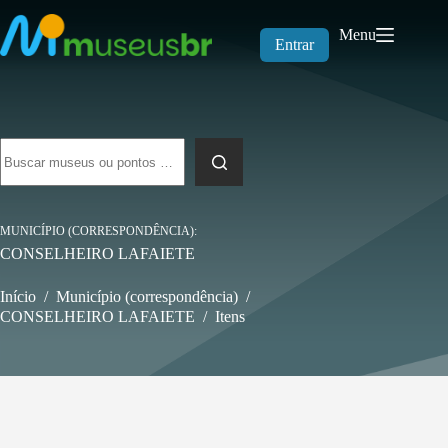
Pular
para
Menu
o
Entrar
conteúdo
Sem
resultados
MUNICÍPIO (CORRESPONDÊNCIA)
CONSELHEIRO LAFAIETE
Início
/
Município (correspondência)
/
CONSELHEIRO LAFAIETE
/
Itens