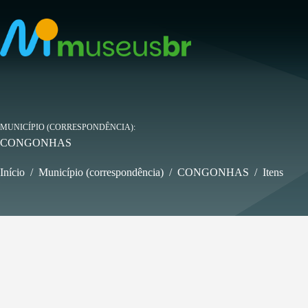
Pular
para
o
conteúdo
MUNICÍPIO (CORRESPONDÊNCIA)
CONGONHAS
Início
/
Município (correspondência)
/
CONGONHAS
/
Itens