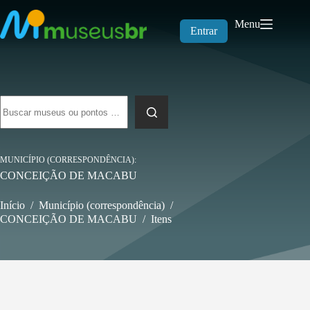
Pular
para
Menu
o
Entrar
conteúdo
Sem
resultados
MUNICÍPIO (CORRESPONDÊNCIA)
CONCEIÇÃO DE MACABU
Início
/
Município (correspondência)
/
CONCEIÇÃO DE MACABU
/
Itens