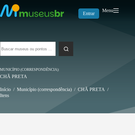
Pular
para
Menu
o
Entrar
conteúdo
Sem
resultados
MUNICÍPIO (CORRESPONDÊNCIA)
CHÃ PRETA
Início
/
Município (correspondência)
/
CHÃ PRETA
/
Itens