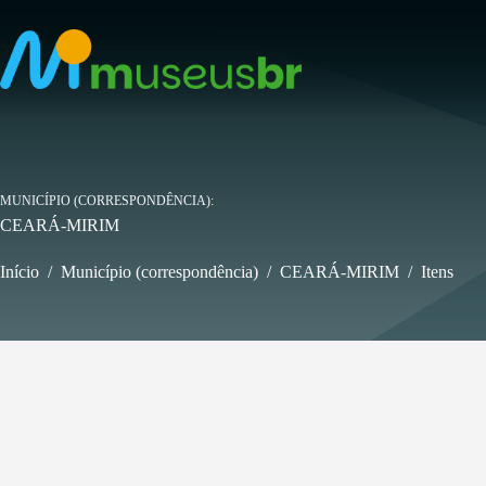
Pular
para
o
conteúdo
MUNICÍPIO (CORRESPONDÊNCIA)
CEARÁ-MIRIM
Início
/
Município (correspondência)
/
CEARÁ-MIRIM
/
Itens