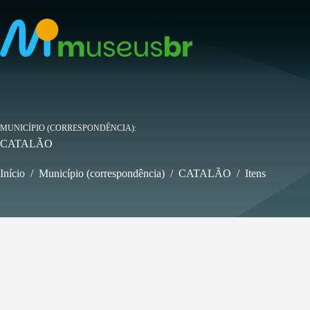
Pular
para
o
conteúdo
MUNICÍPIO (CORRESPONDÊNCIA)
CATALÃO
Início
/
Município (correspondência)
/
CATALÃO
/
Itens