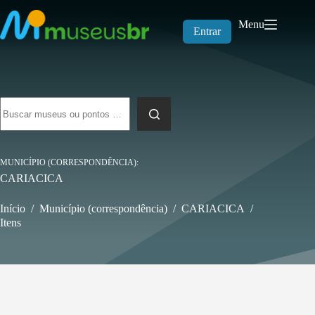
Pular
para
Menu
o
Entrar
conteúdo
Sem
resultados
MUNICÍPIO (CORRESPONDÊNCIA)
CARIACICA
Início
/
Município (correspondência)
/
CARIACICA
/
Itens