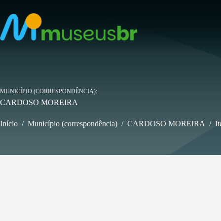
Pular
para
o
conteúdo
MUNICÍPIO (CORRESPONDÊNCIA)
CARDOSO MOREIRA
Início
/
Município (correspondência)
/
CARDOSO MOREIRA
/
It