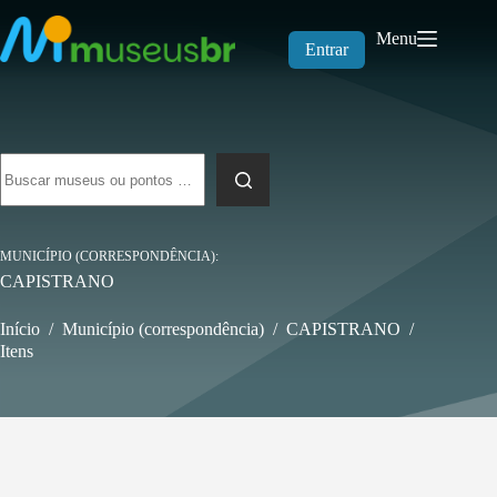
Pular
para
Menu
o
Entrar
conteúdo
Sem
resultados
MUNICÍPIO (CORRESPONDÊNCIA)
CAPISTRANO
Início
/
Município (correspondência)
/
CAPISTRANO
/
Itens