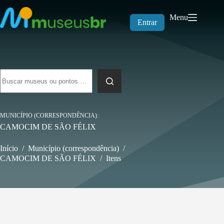
Pular
para
Menu
o
Entrar
conteúdo
Sem
resultados
MUNICÍPIO (CORRESPONDÊNCIA)
CAMOCIM DE SÃO FÉLIX
Início
/
Município (correspondência)
/
CAMOCIM DE SÃO FÉLIX
/
Itens