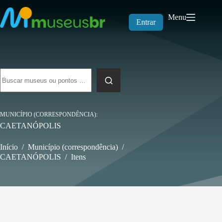
Pular
para
Menu
o
Entrar
conteúdo
Sem
resultados
MUNICÍPIO (CORRESPONDÊNCIA)
CAETANÓPOLIS
Início
/
Município (correspondência)
/
CAETANÓPOLIS
/
Itens