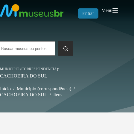
Pular
para
Menu
o
Entrar
conteúdo
Sem
resultados
MUNICÍPIO (CORRESPONDÊNCIA)
CACHOEIRA DO SUL
Início
/
Município (correspondência)
/
CACHOEIRA DO SUL
/
Itens