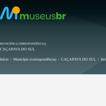
Pular
para
o
conteúdo
MUNICÍPIO (CORRESPONDÊNCIA)
CAÇAPAVA DO SUL
Início
/
Município (correspondência)
/
CAÇAPAVA DO SUL
/
Ite