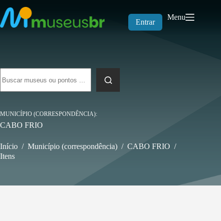
Pular
para
Menu
o
Entrar
conteúdo
Sem
resultados
MUNICÍPIO (CORRESPONDÊNCIA)
CABO FRIO
Início
/
Município (correspondência)
/
CABO FRIO
/
Itens