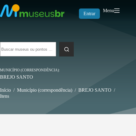
Pular
para
Menu
o
Entrar
conteúdo
Sem
resultados
MUNICÍPIO (CORRESPONDÊNCIA)
BREJO SANTO
Início
/
Município (correspondência)
/
BREJO SANTO
/
Itens