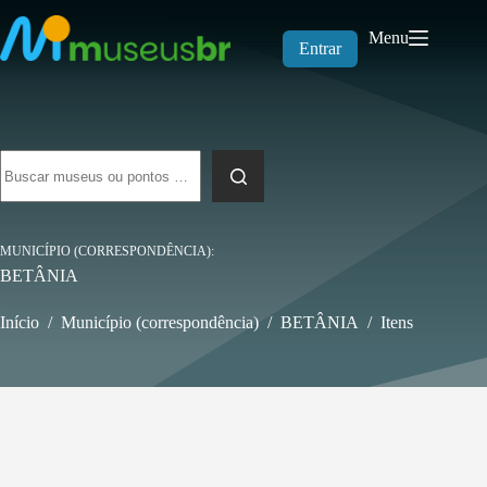
Pular
para
Menu
o
Entrar
conteúdo
Sem
resultados
MUNICÍPIO (CORRESPONDÊNCIA)
BETÂNIA
Início
/
Município (correspondência)
/
BETÂNIA
/
Itens