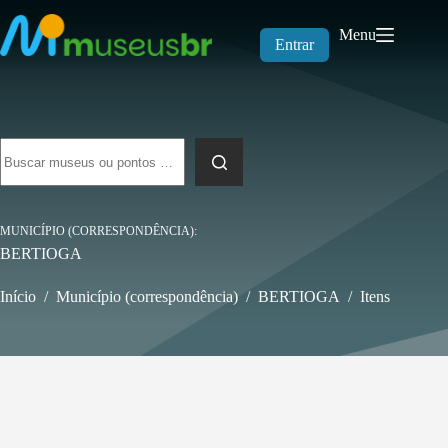
Pular
para
Menu
o
Entrar
conteúdo
Sem
resultados
MUNICÍPIO (CORRESPONDÊNCIA)
BERTIOGA
Início
/
Município (correspondência)
/
BERTIOGA
/
Itens