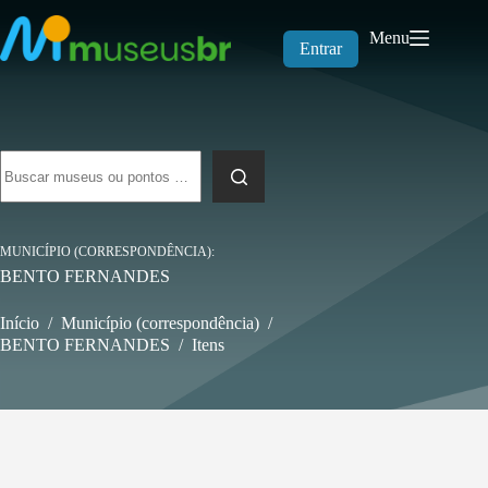
Pular
para
Menu
o
Entrar
conteúdo
Sem
resultados
MUNICÍPIO (CORRESPONDÊNCIA)
BENTO FERNANDES
Início
/
Município (correspondência)
/
BENTO FERNANDES
/
Itens