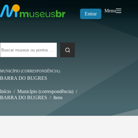
Pular
para
Menu
o
Entrar
conteúdo
Sem
resultados
MUNICÍPIO (CORRESPONDÊNCIA)
BARRA DO BUGRES
Início
/
Município (correspondência)
/
BARRA DO BUGRES
/
Itens