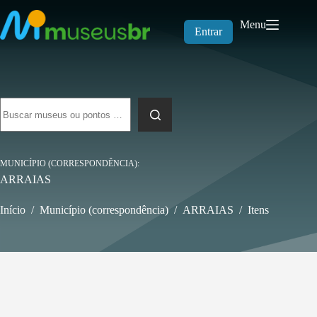
Pular
para
Menu
o
Entrar
conteúdo
Sem
resultados
MUNICÍPIO (CORRESPONDÊNCIA)
ARRAIAS
Início
/
Município (correspondência)
/
ARRAIAS
/
Itens