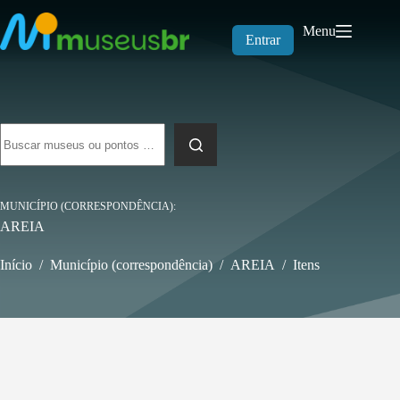
Pular
para
Menu
o
Entrar
conteúdo
Sem
resultados
MUNICÍPIO (CORRESPONDÊNCIA)
AREIA
Início
/
Município (correspondência)
/
AREIA
/
Itens