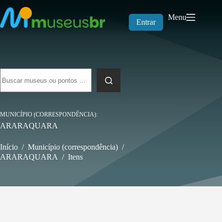
Pular
para
Menu
o
Entrar
conteúdo
Sem
resultados
MUNICÍPIO (CORRESPONDÊNCIA)
ARARAQUARA
Início
/
Município (correspondência)
/
ARARAQUARA
/
Itens