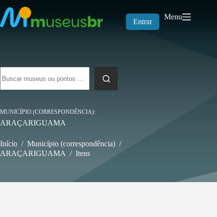
Pular
para
Menu
o
Entrar
conteúdo
Sem
resultados
MUNICÍPIO (CORRESPONDÊNCIA)
ARAÇARIGUAMA
Início
/
Município (correspondência)
/
ARAÇARIGUAMA
/
Itens