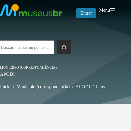
Pular
para
Menu
o
Entrar
conteúdo
Sem
resultados
MUNICÍPIO (CORRESPONDÊNCIA)
APODI
Início
/
Município (correspondência)
/
APODI
/
Itens