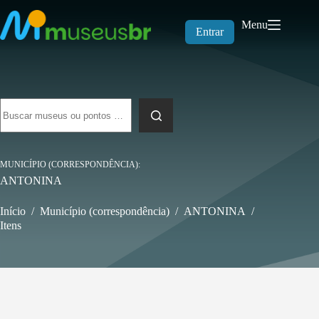
Pular
para
Menu
o
Entrar
conteúdo
Sem
resultados
MUNICÍPIO (CORRESPONDÊNCIA)
ANTONINA
Início
/
Município (correspondência)
/
ANTONINA
/
Itens